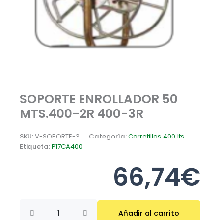
SOPORTE ENROLLADOR 50
MTS.400-2R 400-3R
SKU:
V-SOPORTE-?
Categoría:
Carretillas 400 lts
Etiqueta:
P17CA400
66,74
€
SOPORTE
Añadir al carrito
ENROLLADOR