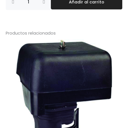
Añadir al carrito
FILTRO
AIRE
EXTERIOR
GX-
50
cantidad
Productos relacionados