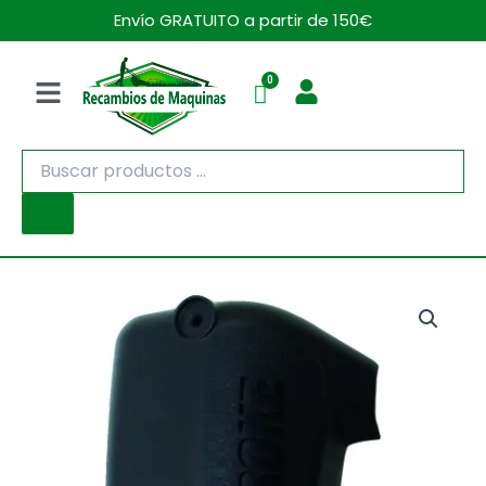
Ir
Envío GRATUITO a partir de 150€
al
contenido
Menú
Búsqueda
de
productos