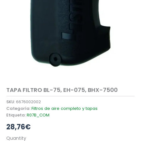
TAPA FILTRO BL-75, EH-075, BHX-7500
SKU:
6676002002
Categoría:
Filtros de aire completo y tapas
Etiqueta:
R07B_COM
28,76
€
TAPA
Quantity