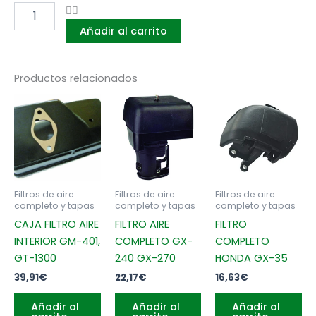
FILTRO
BL-
Añadir al carrito
75,
EH-
075,
BHX-
Productos relacionados
7500
cantidad
Filtros de aire
Filtros de aire
Filtros de aire
completo y tapas
completo y tapas
completo y tapas
CAJA FILTRO AIRE
FILTRO AIRE
FILTRO
INTERIOR GM-401,
COMPLETO GX-
COMPLETO
GT-1300
240 GX-270
HONDA GX-35
39,91
€
22,17
€
16,63
€
Añadir al
Añadir al
Añadir al