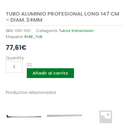
TUBO ALUMINIO PROFESIONAL LONG 147 CM
– DIAM. 24MM
SKU:
1391-1051
Categoría:
Tubos transmision
Etiqueta:
R14B_TUB
77,61
€
TUBO
Quantity
ALUMINIO
PROFESIONAL
Añadir al carrito
LONG
147
CM
-
Productos relacionados
DIAM.
24MM
cantidad