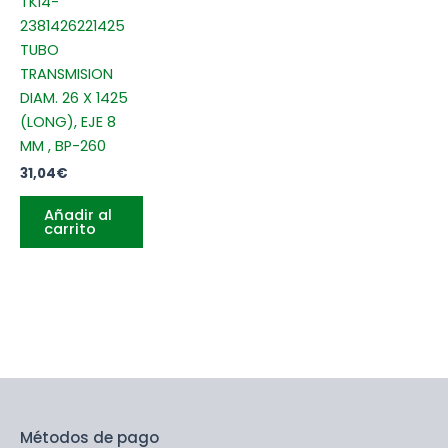
TK14-
2381426221425
TUBO
TRANSMISION
DIAM. 26 X 1425
(LONG), EJE 8
MM , BP-260
31,04
€
Añadir al
carrito
Métodos de pago