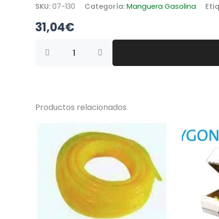
SKU:
07-130
Categoría:
Manguera Gasolina
Eti
31,04
€
TUBO
GASOLINA
3,5
X
6,5
MM
(
Productos relacionados
ROLLO
15
MTS
)
cantidad