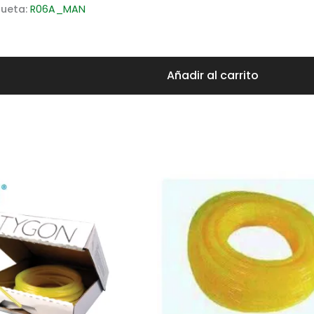
queta:
R06A_MAN
Añadir al carrito