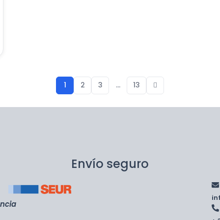
1
2
3
…
13
Envío seguro
i
encia