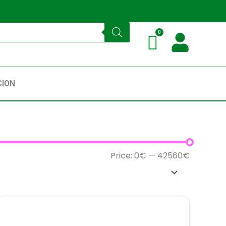
CION
Price:
0€
—
42560€