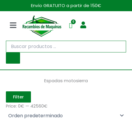
Ir
Envío GRATUITO a partir de 150€
al
contenido
Menú
Búsqueda
de
productos
Espadas motosierra
Filter
Price:
0€
—
42560€