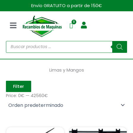
Ir
Envío GRATUITO a partir de 150€
al
contenido
Menú
Búsqueda
de
productos
Limas y Mangos
Filter
Price:
0€
—
42560€