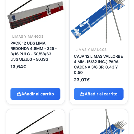
LIMAS Y MANGOS
PACK 12 UDS LIMA
REDONDA 4,8MM - 325 -
LIMAS Y MANGOS
3/16 PULG - 50/58/63
CAJA 12 LIMAS VALLORBE
J/JG/JL/JLG - 50JSG
4 MM. (5/32 INC.) PARA
13,64
€
CADENA 3/8 BP, 0.43 Y
0.50
23,07
€
Añadir al carrito
Añadir al carrito