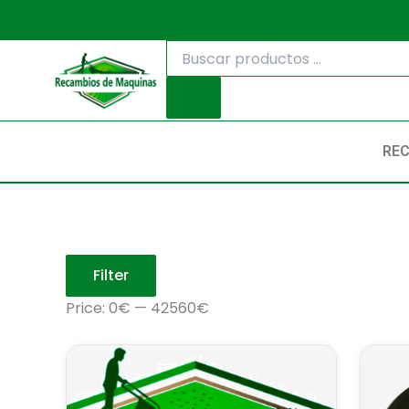
Ir
al
Búsqueda
contenido
de
productos
RE
Filter
Price:
0€
—
42560€