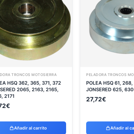
DORA TRONCOS MOTOSIERRA
PELADORA TRONCOS MO
EA HSQ 362, 365, 371, 372
POLEA HSQ 61, 268,
SERED 2065, 2163, 2165,
JONSERED 625, 630
, 2171
27,72
€
72
€
Añadir al carrito
Añadir al ca