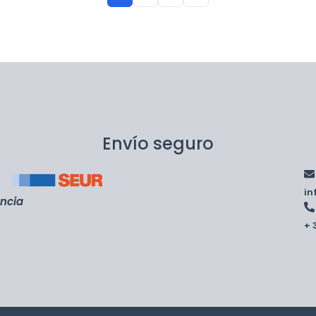
Envío seguro
i
encia
+ 