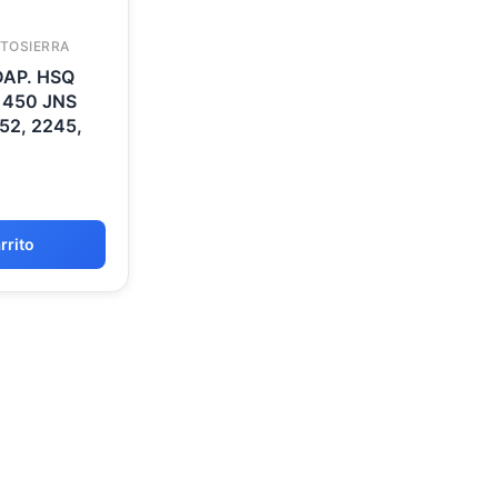
TOSIERRA
DAP. HSQ
, 450 JNS
152, 2245,
rrito