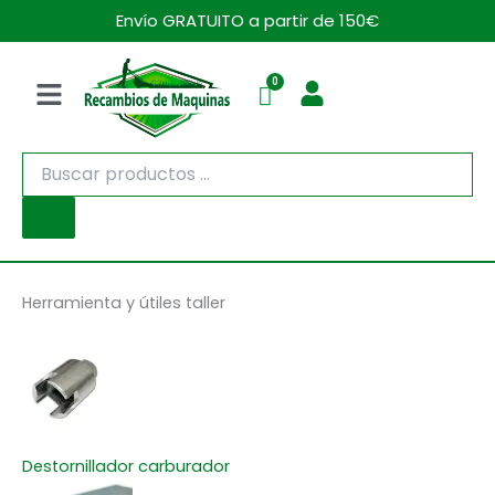
Ir
Envío GRATUITO a partir de 150€
al
contenido
Menú
Búsqueda
de
productos
Herramienta y útiles taller
Destornillador carburador