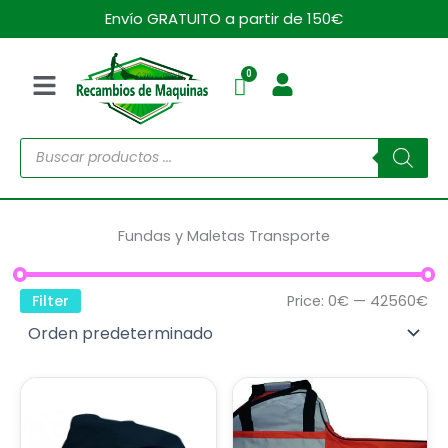
Ir
Envío GRATUITO a partir de 150€
al
contenido
Menú
Búsqueda
de
productos
Fundas y Maletas Transporte
Filter
Price:
0€
—
42560€