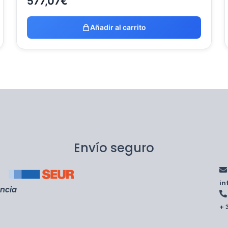
577,07
€
Añadir al carrito
Envío seguro
i
encia
+ 