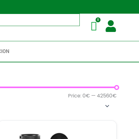
CION
Price:
0€
—
42560€