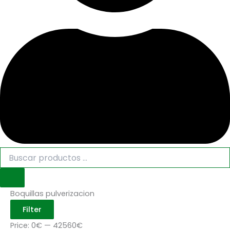
Boquillas pulverizacion
Filter
Price:
0€
—
42560€