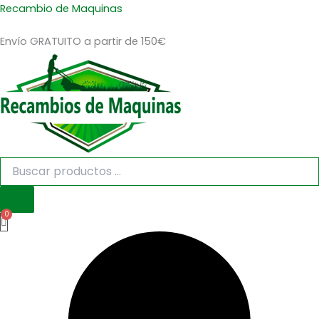
Búsqueda
Búsqueda
Ir
Recambio de Maquinas
de
de
al
productos
productos
Envío GRATUITO a partir de 150€
contenido