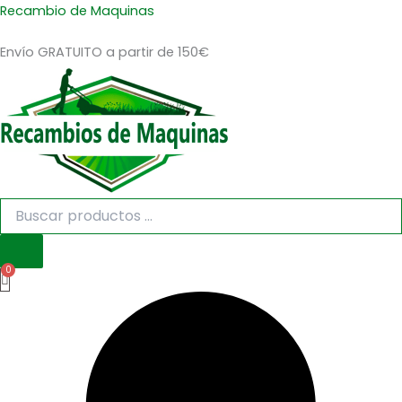
Búsqueda
Búsqueda
Ir
Recambio de Maquinas
de
de
al
productos
productos
Envío GRATUITO a partir de 150€
contenido