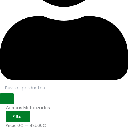
Correas Motoazadas
Filter
Price:
0€
—
42560€