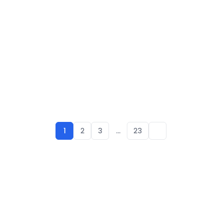
1
2
3
…
23