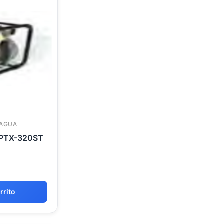
 AGUA
PTX-320ST
rrito