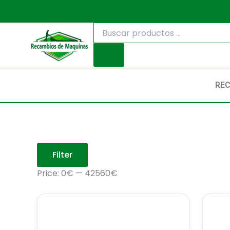
Ir
al
Búsqueda
contenido
de
productos
RE
Filter
Price:
0€
—
42560€