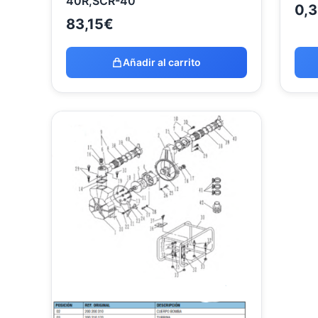
40R,SCR-40
0,
83,15
€
Añadir al carrito