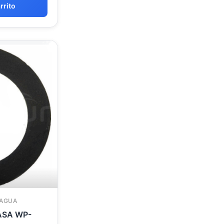
rrito
 AGUA
 WP-