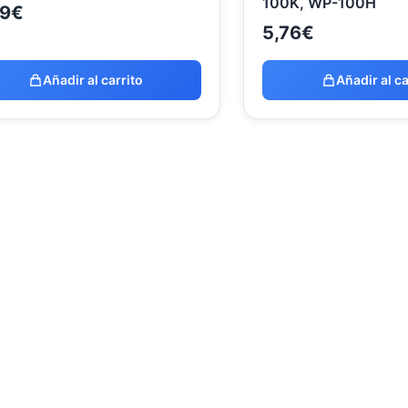
100K, WP-100H
39
€
5,76
€
Añadir al carrito
Añadir al ca