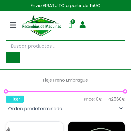
Ir
Envío GRATUITO a partir de 150€
al
contenido
Menú
Búsqueda
de
productos
Fleje Freno Embrague
Filter
Price:
0€
—
42560€