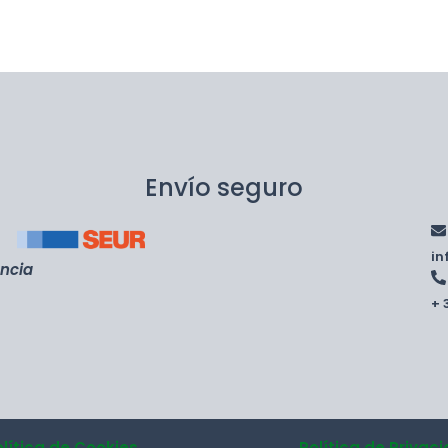
Envío seguro
i
encia
+ 
olítica de Cookies
Política de Privac