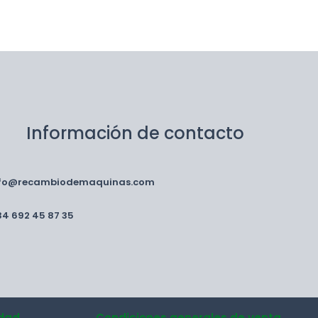
Información de contacto
nfo@recambiodemaquinas.com
34 692 45 87 35
idad
Condiciones generales de venta