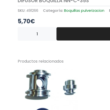
DIFUSOR BOQUILLA NN-C-35S
SKU:
491266
Categoría:
Boquillas pulverizacion
5,70
€
DIFUSOR
BOQUILLA
NN-
C-
35S
cantidad
Productos relacionados