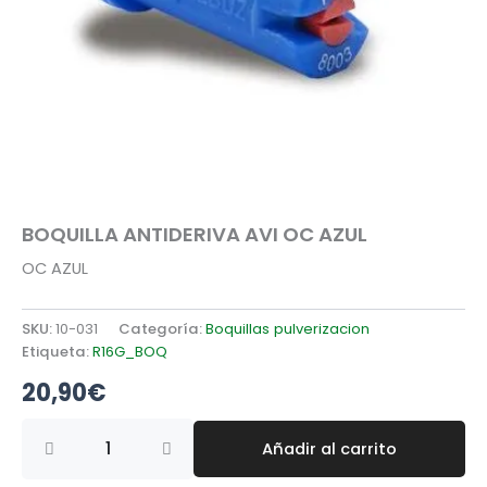
BOQUILLA ANTIDERIVA AVI OC AZUL
OC AZUL
SKU:
10-031
Categoría:
Boquillas pulverizacion
Etiqueta:
R16G_BOQ
20,90
€
BOQUILLA
Añadir al carrito
ANTIDERIVA
AVI