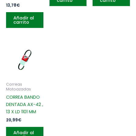
carrito
carrito
13,78
€
Añadir al
carrito
Correas
Motoazadas
CORREA BANDO
DENTADA AX-42 ,
13 X LD 1101 MM
20,99
€
Añadir al