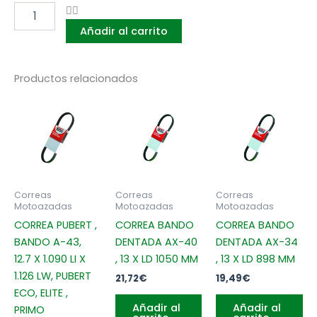
BANDO
DENTADA
Añadir al carrito
AX-
41
,
13
Productos relacionados
X
LD
1075
MM
cantidad
Correas
Correas
Correas
Motoazadas
Motoazadas
Motoazadas
CORREA PUBERT ,
CORREA BANDO
CORREA BANDO
BANDO A-43,
DENTADA AX-40
DENTADA AX-34
12.7 X 1.090 LI X
, 13 X LD 1050 MM
, 13 X LD 898 MM
1.126 LW, PUBERT
21,72
€
19,49
€
ECO, ELITE ,
Añadir al
Añadir al
PRIMO