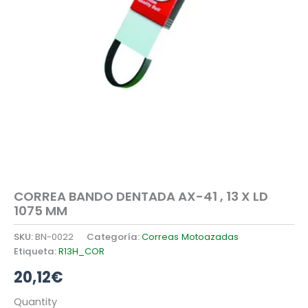
CORREA BANDO DENTADA AX-41 , 13 X LD
1075 MM
SKU:
BN-0022
Categoría:
Correas Motoazadas
Etiqueta:
R13H_COR
20,12
€
CORREA
Quantity