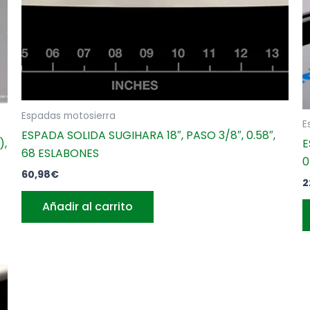
Espadas motosierra
E
ESPADA SOLIDA SUGIHARA 18″, PASO 3/8″, 0.58″,
),
E
68 ESLABONES
0
60,98
€
2
Añadir al carrito