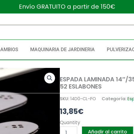
Envío GRATUITO a partir de 150€
CAMBIOS
MAQUINARIA DE JARDINERIA
PULVERIZA
ESPADA LAMINADA 14″/3
52 ESLABONES
SKU:
14D0-CL-PO
Categoría:
Es
13,85
€
ESPADA
Quantity
LAMINADA
Añadir al carrito
14"/35CM