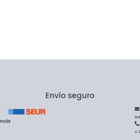
Envío seguro
i
encia
+ 