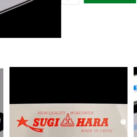
PASO
3/8
BP
GALGA
0.050/1,3MM
52
ESLABONES
cantidad