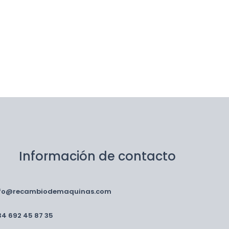
Información de contacto
nfo@recambiodemaquinas.com
34 692 45 87 35