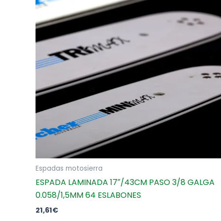
Espadas motosierra
ESPADA LAMINADA 17″/43CM PASO 3/8 GALGA
0.058/1,5MM 64 ESLABONES
21,61
€