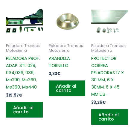
Peladora Troncos
Peladora Troncos
Peladora Troncos
Motosierra
Motosierra
Motosierra
PELADORA PROF.
ARANDELA
PROTECTOR
ADAP. STL 029,
TORNILLO
CORREA
034,036, 039,
PELADORAS 17 X
3,33
€
Ms290, Ms360,
30 MM, 6 X
Añadir al
Ms390, Ms440
30MM, 6 X 45
carrito
MM DB-
315,97
€
33,26
€
Añadir al
carrito
Añadir al
carrito