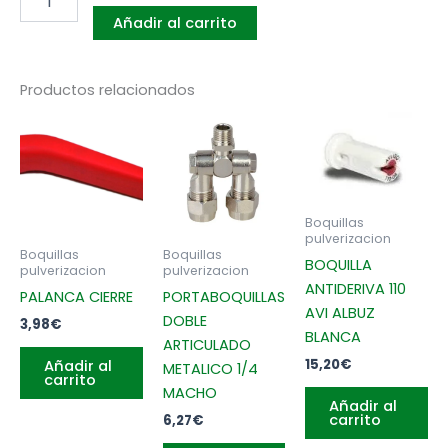
BOQUILLA
Añadir al carrito
HYPRO
AZUL
cantidad
Productos relacionados
Boquillas
pulverizacion
Boquillas
Boquillas
BOQUILLA
pulverizacion
pulverizacion
ANTIDERIVA 110
PALANCA CIERRE
PORTABOQUILLAS
AVI ALBUZ
DOBLE
3,98
€
BLANCA
ARTICULADO
15,20
€
Añadir al
METALICO 1/4
carrito
MACHO
Añadir al
carrito
6,27
€