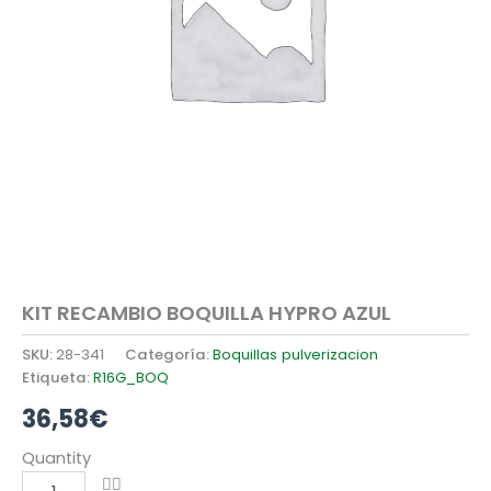
KIT RECAMBIO BOQUILLA HYPRO AZUL
SKU:
28-341
Categoría:
Boquillas pulverizacion
Etiqueta:
R16G_BOQ
36,58
€
KIT
Quantity
RECAMBIO