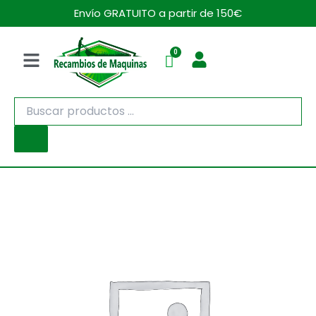
Ir
Envío GRATUITO a partir de 150€
al
contenido
Menú
Búsqueda
de
productos