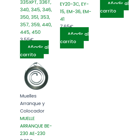
335XPT, 336T,
Añadir al
EY20-3C, EY-
340, 345, 346,
carrito
15, EM-36, EM-
350, 351, 353,
41
357, 359, 440,
7,65
€
445, 450
Añadir al
3,55
€
carrito
Añadir al
carrito
Muelles
Arranque y
Colocador
MUELLE
ARRANQUE BE-
230 AE-230