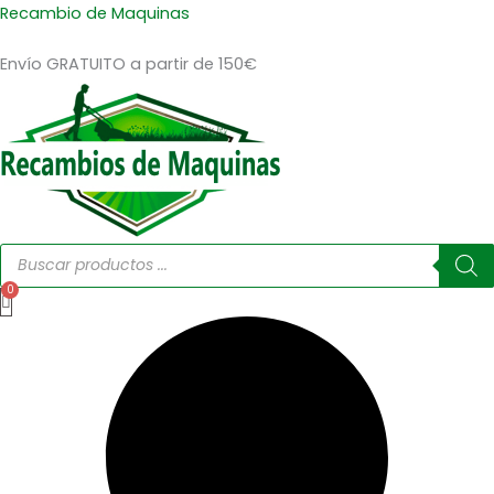
MUELLE
Ir
Recambio de Maquinas
ARRANQUE
al
HSQ.
Envío GRATUITO a partir de 150€
contenido
36,
41,
136,
137,
142,
235E,
236E,
240E,
244R,
Búsqueda
444
de
JONSERED
productos
2234,
2238
cantidad