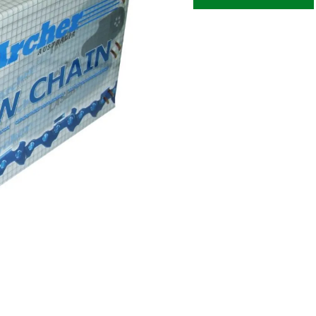
0.050
REDONDO
cantidad