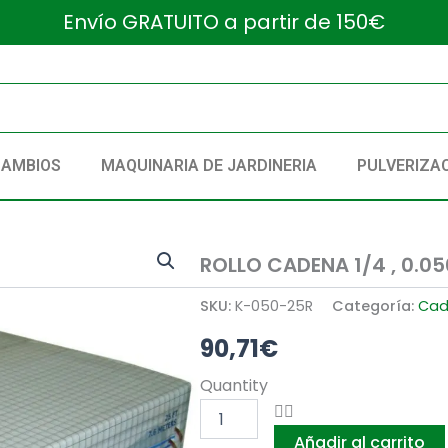
Envío GRATUITO a partir de 150€
CAMBIOS
MAQUINARIA DE JARDINERIA
PULVERIZA
ROLLO CADENA 1/4 , 0.0
SKU:
K-050-25R
Categoría:
Cad
90,71
€
ROLLO
Quantity
CADENA
1/4
Añadir al carrito
,