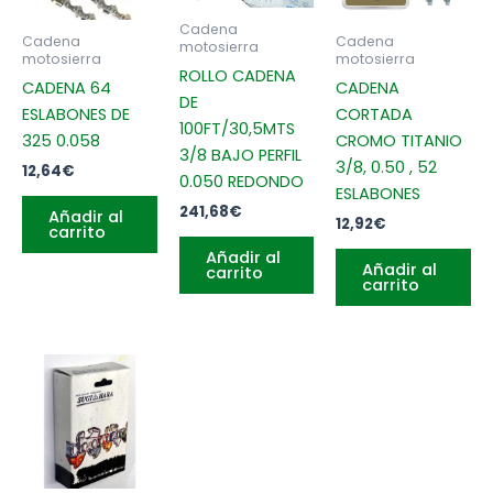
Cadena
Cadena
Cadena
motosierra
motosierra
motosierra
ROLLO CADENA
CADENA 64
CADENA
DE
ESLABONES DE
CORTADA
100FT/30,5MTS
325 0.058
CROMO TITANIO
3/8 BAJO PERFIL
3/8, 0.50 , 52
12,64
€
0.050 REDONDO
ESLABONES
241,68
€
Añadir al
12,92
€
carrito
Añadir al
Añadir al
carrito
carrito