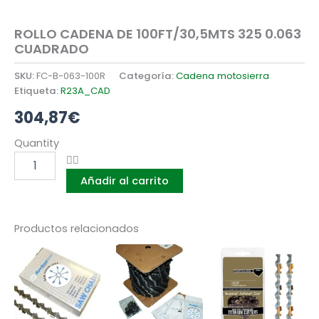
ROLLO CADENA DE 100FT/30,5MTS 325 0.063
CUADRADO
SKU:
FC-B-063-100R
Categoría:
Cadena motosierra
Etiqueta:
R23A_CAD
304,87
€
ROLLO
Quantity
CADENA
DE
Añadir al carrito
100FT/30,5MTS
325
0.063
CUADRADO
Productos relacionados
cantidad