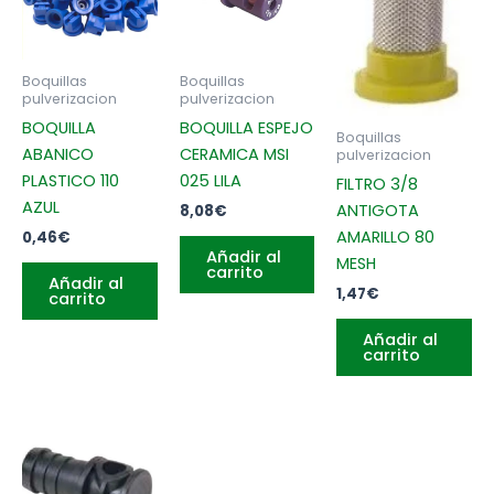
Boquillas
Boquillas
pulverizacion
pulverizacion
BOQUILLA
BOQUILLA ESPEJO
Boquillas
ABANICO
CERAMICA MSI
pulverizacion
PLASTICO 110
025 LILA
FILTRO 3/8
AZUL
ANTIGOTA
8,08
€
AMARILLO 80
0,46
€
Añadir al
MESH
carrito
Añadir al
1,47
€
carrito
Añadir al
carrito