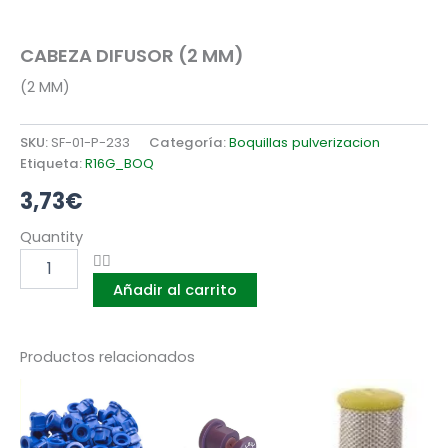
CABEZA DIFUSOR (2 MM)
(2 MM)
SKU:
SF-01-P-233
Categoría:
Boquillas pulverizacion
Etiqueta:
R16G_BOQ
3,73
€
CABEZA
Quantity
DIFUSOR
(2
Añadir al carrito
MM)
cantidad
Productos relacionados